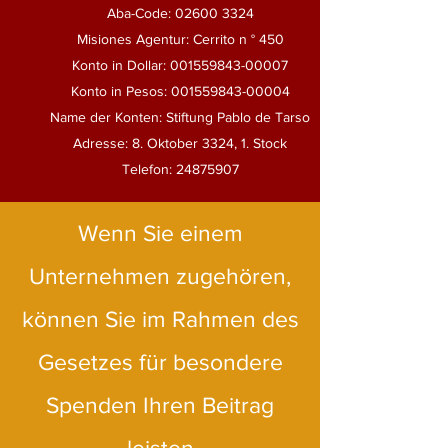
Aba-Code:
02600 3324
Misiones Agentur: Cerrito n ° 450
Konto in Dollar:
001559843-00007
Konto in Pesos:
001559843-00004
Name der Konten: Stiftung Pablo de Tarso
Adresse: 8. Oktober 3324, 1. Stock
Telefon:
24875907
Wenn Sie einem
Unternehmen zugehören,
können Sie im Rahmen des
Gesetzes für besondere
Spenden Ihren Beitrag