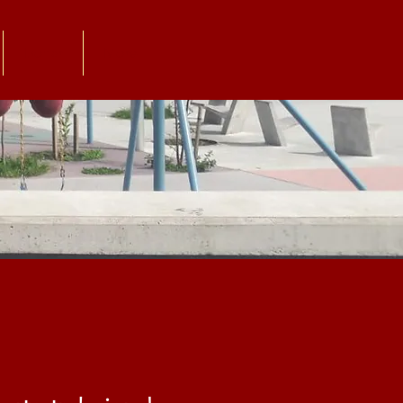
Donar
More